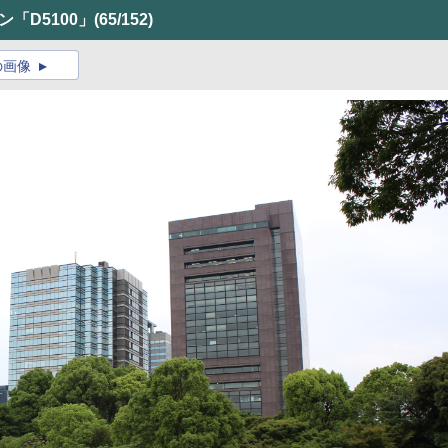
コン「D5100」
(65/152)
の画像