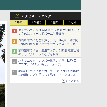
アクセスランキング
1時間
24時間
1週間
1カ月
カメラバカにつける薬 in デジカメ Watch：こう
いうのはフィールドズームと呼ぼう
岡嶋和幸の「あとで買う」 1,903点目：高密閉
で保冷効果が高いクーラーボックス - デジカメ
Watch
茨城空港で「羽田空港フェア」が開催 航空会社
のオリジナルグッズなども販売
パナソニック、レンズ一体型カメラ「LUMIX
FZ85D」を7年ぶりにリニューアル
赤城耕一の「アカギカメラ」 第146回：PRO銘
の魚眼レンズを手にして思う、マイクロフォー
サーズへの期待と可能性
もっと見る