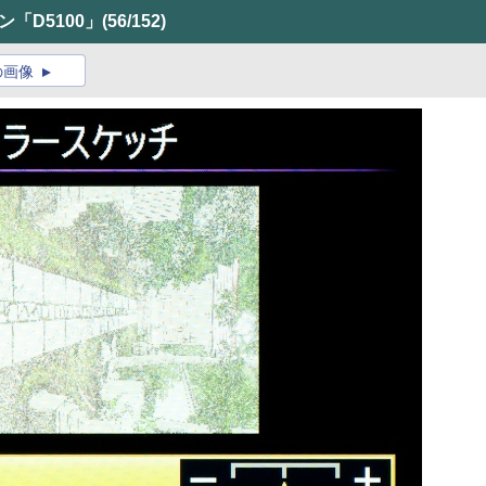
コン「D5100」
(56/152)
の画像