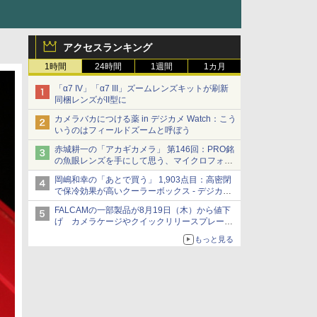
アクセスランキング
1時間
24時間
1週間
1カ月
「α7 IV」「α7 III」ズームレンズキットが刷新
同梱レンズがII型に
カメラバカにつける薬 in デジカメ Watch：こう
いうのはフィールドズームと呼ぼう
赤城耕一の「アカギカメラ」 第146回：PRO銘
の魚眼レンズを手にして思う、マイクロフォー
サーズへの期待と可能性
岡嶋和幸の「あとで買う」 1,903点目：高密閉
で保冷効果が高いクーラーボックス - デジカメ
Watch
FALCAMの一部製品が8月19日（木）から値下
げ カメラケージやクイックリリースプレート
など 最大36.2%OFFに
もっと見る