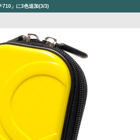
710」に3色追加
(3/3)