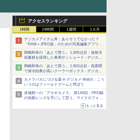
アクセスランキング
1時間
24時間
1週間
1カ月
デジカメアイテム丼：ありそうでなかった？
「RAW＋JPEG派」のための写真編集アプリ
カメラデフォルトのJPEGを大切にする
岡嶋和幸の「あとで買う」 1,905点目：放射冷
「Filmator」
却素材を採用した車用サンシェード - デジカメ
Watch
岡嶋和幸の「あとで買う」 1,903点目：高密閉
で保冷効果が高いクーラーボックス - デジカメ
Watch
カメラバカにつける薬 in デジカメ Watch：こう
いうのはフィールドズームと呼ぼう
赤城耕一の「アカギカメラ」 第146回：PRO銘
の魚眼レンズを手にして思う、マイクロフォー
サーズへの期待と可能性
もっと見る