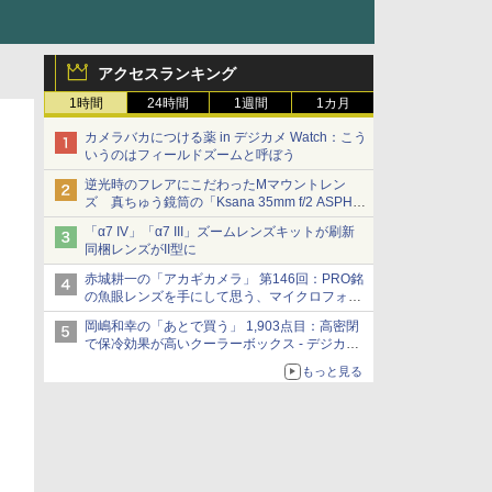
アクセスランキング
1時間
24時間
1週間
1カ月
カメラバカにつける薬 in デジカメ Watch：こう
いうのはフィールドズームと呼ぼう
逆光時のフレアにこだわったMマウントレン
ズ 真ちゅう鏡筒の「Ksana 35mm f/2 ASPH.
シルバークローム」
「α7 IV」「α7 III」ズームレンズキットが刷新
同梱レンズがII型に
赤城耕一の「アカギカメラ」 第146回：PRO銘
の魚眼レンズを手にして思う、マイクロフォー
サーズへの期待と可能性
岡嶋和幸の「あとで買う」 1,903点目：高密閉
で保冷効果が高いクーラーボックス - デジカメ
Watch
もっと見る