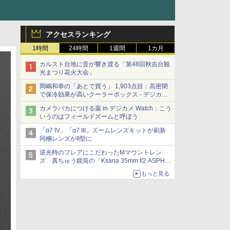
アクセスランキング
1時間
24時間
1週間
1カ月
カルスト台地に音が響き渡る「第48回秋吉台観
光まつり花火大会」
岡嶋和幸の「あとで買う」 1,903点目：高密閉
で保冷効果が高いクーラーボックス - デジカメ
Watch
カメラバカにつける薬 in デジカメ Watch：こう
いうのはフィールドズームと呼ぼう
「α7 IV」「α7 III」ズームレンズキットが刷新
同梱レンズがII型に
逆光時のフレアにこだわったMマウントレン
ズ 真ちゅう鏡筒の「Ksana 35mm f/2 ASPH.
シルバークローム」
もっと見る