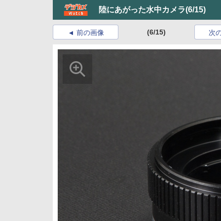
陸にあがった水中カメラ
(6/15)
(6/15)
前の画像
次