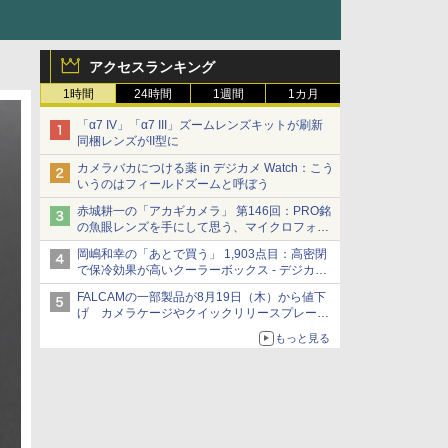
アクセスランキング
1時間
24時間
1週間
1カ月
「α7 IV」「α7 III」ズームレンズキットが刷新
同梱レンズがII型に
カメラバカにつける薬 in デジカメ Watch：こう
いうのはフィールドズームと呼ぼう
赤城耕一の「アカギカメラ」 第146回：PRO銘
の魚眼レンズを手にして思う、マイクロフォー
サーズへの期待と可能性
岡嶋和幸の「あとで買う」 1,903点目：高密閉
で保冷効果が高いクーラーボックス - デジカメ
Watch
FALCAMの一部製品が8月19日（木）から値下
げ カメラケージやクイックリリースプレート
など 最大36.2%OFFに
もっと見る