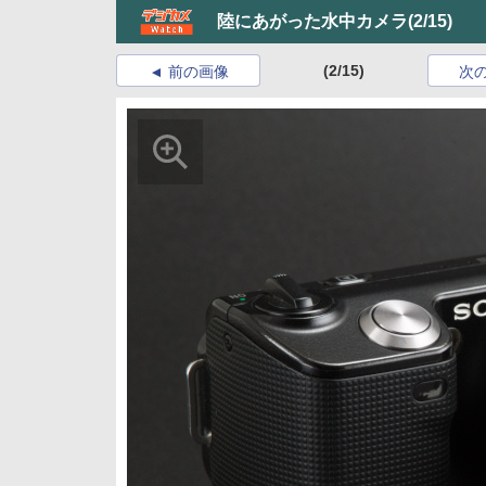
陸にあがった水中カメラ
(2/15)
(2/15)
前の画像
次