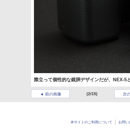
際立って個性的な鏡胴デザインだが、NEX-
(2/15)
前の画像
次
本サイトのご利用について
お問い