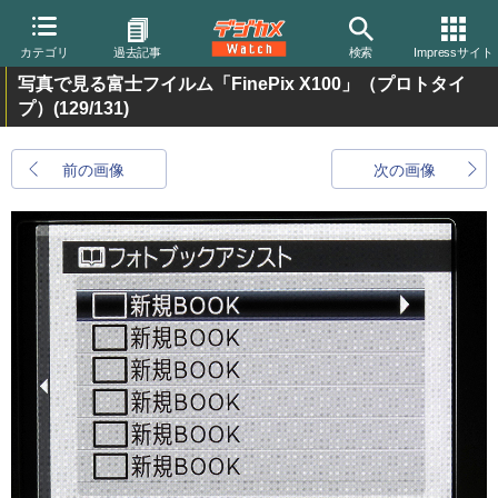
カテゴリ
過去記事
検索
Impressサイト
写真で見る富士フイルム「FinePix X100」（プロトタイ
プ）
(129/131)
前の画像
次の画像