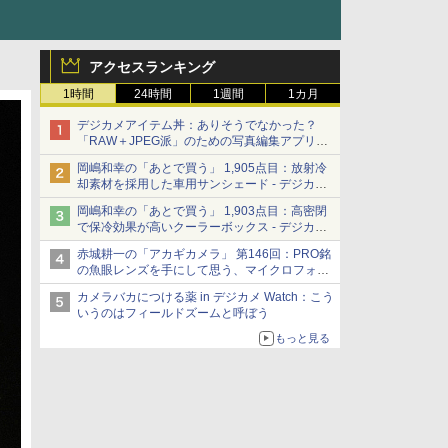
アクセスランキング
1時間
24時間
1週間
1カ月
デジカメアイテム丼：ありそうでなかった？
「RAW＋JPEG派」のための写真編集アプリ
カメラデフォルトのJPEGを大切にする
岡嶋和幸の「あとで買う」 1,905点目：放射冷
「Filmator」
却素材を採用した車用サンシェード - デジカメ
Watch
岡嶋和幸の「あとで買う」 1,903点目：高密閉
で保冷効果が高いクーラーボックス - デジカメ
Watch
赤城耕一の「アカギカメラ」 第146回：PRO銘
の魚眼レンズを手にして思う、マイクロフォー
サーズへの期待と可能性
カメラバカにつける薬 in デジカメ Watch：こう
いうのはフィールドズームと呼ぼう
もっと見る