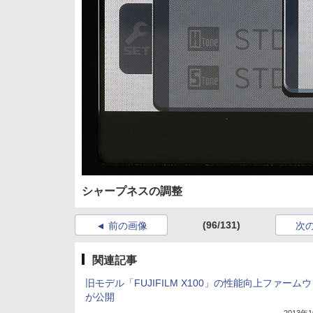
シャープネスの調整
(96/131)
前の画像
次
関連記事
旧モデル「FUJIFILM X100」の性能向上ファーム
が公開