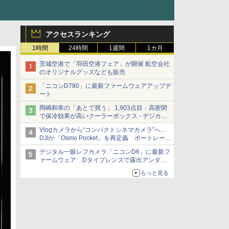
アクセスランキング
1時間
24時間
1週間
1カ月
茨城空港で「羽田空港フェア」が開催 航空会社
のオリジナルグッズなども販売
「ニコンD780」に最新ファームウェアアップデ
ート
岡嶋和幸の「あとで買う」 1,903点目：高密閉
で保冷効果が高いクーラーボックス - デジカメ
Watch
Vlogカメラから“コンパクトシネマカメラ”へ…
DJIが「Osmo Pocket」を再定義 ポートレート
重視の映像設計に
デジタル一眼レフカメラ「ニコンD6」に最新フ
ァームウェア Dタイプレンズで露出アンダー
になる現象の修正など
もっと見る