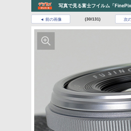
写真で見る富士フイルム「FinePi
(30/131)
前の画像
次