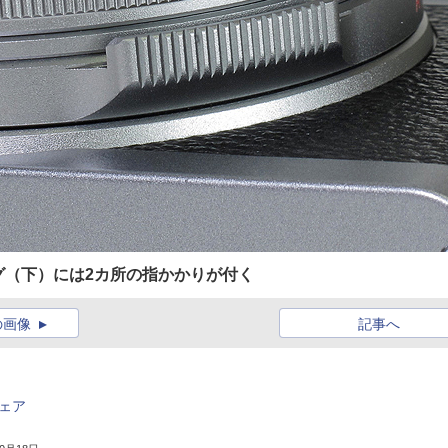
グ（下）には2カ所の指かかりが付く
の画像
記事へ
ウェア