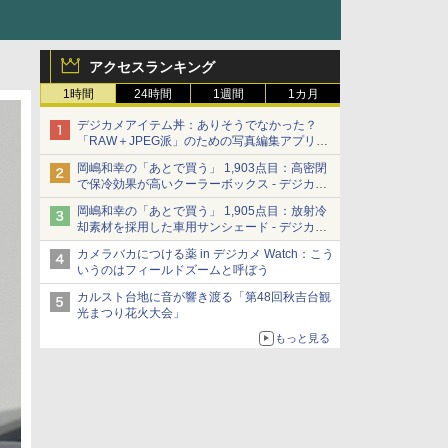
アクセスランキング
1時間
24時間
1週間
1カ月
デジカメアイテム丼：ありそうでなかった？
「RAW＋JPEG派」のための写真編集アプリ
カメラデフォルトのJPEGを大切にする
岡嶋和幸の「あとで買う」 1,903点目：高密閉
「Filmator」
で保冷効果が高いクーラーボックス - デジカメ
Watch
岡嶋和幸の「あとで買う」 1,905点目：放射冷
却素材を採用した車用サンシェード - デジカメ
Watch
カメラバカにつける薬 in デジカメ Watch：こう
いうのはフィールドズームと呼ぼう
カルスト台地に音が響き渡る「第48回秋吉台観
光まつり花火大会」
もっと見る