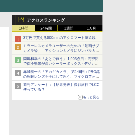
アクセスランキング
1時間
24時間
1週間
1カ月
3万円で買える800mmのアクロマート望遠鏡
ミラーレスカメラユーザーのための「動画サブ
カメラ論」 アクションカメラにジンバルカメ
ラ……その実質的な違いは？
岡嶋和幸の「あとで買う」 1,903点目：高密閉
で保冷効果が高いクーラーボックス - デジカメ
Watch
赤城耕一の「アカギカメラ」 第146回：PRO銘
の魚眼レンズを手にして思う、マイクロフォー
サーズへの期待と可能性
週刊アンケート：【結果発表】撮影旅行でLCC
使っている？
もっと見る