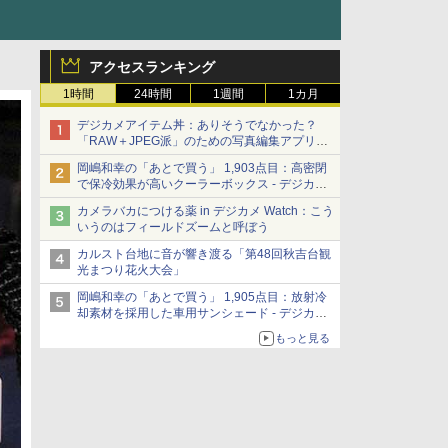
アクセスランキング
1時間
24時間
1週間
1カ月
デジカメアイテム丼：ありそうでなかった？
「RAW＋JPEG派」のための写真編集アプリ
カメラデフォルトのJPEGを大切にする
岡嶋和幸の「あとで買う」 1,903点目：高密閉
「Filmator」
で保冷効果が高いクーラーボックス - デジカメ
Watch
カメラバカにつける薬 in デジカメ Watch：こう
いうのはフィールドズームと呼ぼう
カルスト台地に音が響き渡る「第48回秋吉台観
光まつり花火大会」
岡嶋和幸の「あとで買う」 1,905点目：放射冷
却素材を採用した車用サンシェード - デジカメ
Watch
もっと見る