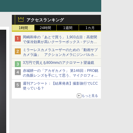
アクセスランキング
1時間
24時間
1週間
1カ月
岡嶋和幸の「あとで買う」 1,903点目：高密閉
で保冷効果が高いクーラーボックス - デジカメ
Watch
ミラーレスカメラユーザーのための「動画サブ
カメラ論」 アクションカメラにジンバルカメ
ラ……その実質的な違いは？
3万円で買える800mmのアクロマート望遠鏡
赤城耕一の「アカギカメラ」 第146回：PRO銘
の魚眼レンズを手にして思う、マイクロフォー
サーズへの期待と可能性
週刊アンケート：【結果発表】撮影旅行でLCC
使っている？
もっと見る