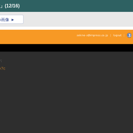
w」
(12/16)
の画像