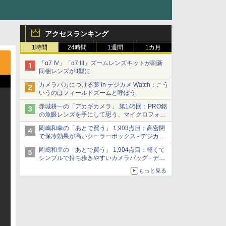
アクセスランキング
1時間
24時間
1週間
1カ月
「α7 IV」「α7 III」ズームレンズキットが刷新
同梱レンズがII型に
カメラバカにつける薬 in デジカメ Watch：こう
いうのはフィールドズームと呼ぼう
赤城耕一の「アカギカメラ」 第146回：PRO銘
の魚眼レンズを手にして思う、マイクロフォー
サーズへの期待と可能性
岡嶋和幸の「あとで買う」 1,903点目：高密閉
で保冷効果が高いクーラーボックス - デジカメ
Watch
岡嶋和幸の「あとで買う」 1,904点目：軽くて
シンプルで持ち歩きやすいカメラバッグ - デジ
カメ Watch
もっと見る