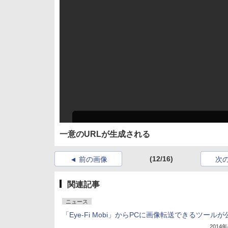
一意のURLが生成される
(12/16)
前の画像
次
関連記事
ニュース
「Eye-Fi Mobi」からPCに画像転送できるツールが
2014