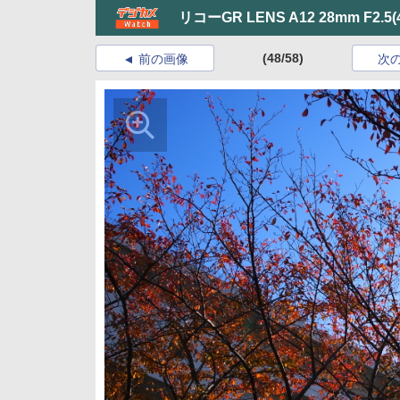
リコーGR LENS A12 28mm F2.5
(
(48/58)
前の画像
次