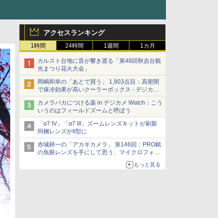
アクセスランキング
1時間
24時間
1週間
1カ月
カルスト台地に音が響き渡る「第48回秋吉台観
光まつり花火大会」
岡嶋和幸の「あとで買う」 1,903点目：高密閉
で保冷効果が高いクーラーボックス - デジカメ
Watch
カメラバカにつける薬 in デジカメ Watch：こう
いうのはフィールドズームと呼ぼう
「α7 IV」「α7 III」ズームレンズキットが刷新
同梱レンズがII型に
赤城耕一の「アカギカメラ」 第146回：PRO銘
の魚眼レンズを手にして思う、マイクロフォー
サーズへの期待と可能性
もっと見る