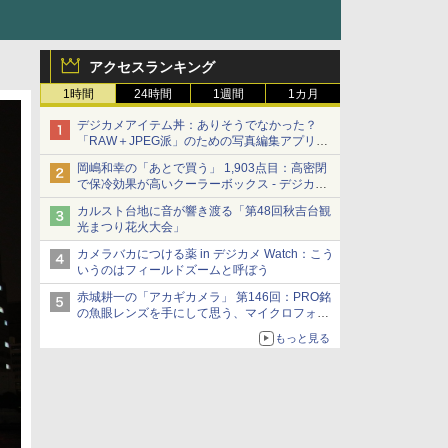
アクセスランキング
1時間
24時間
1週間
1カ月
デジカメアイテム丼：ありそうでなかった？
「RAW＋JPEG派」のための写真編集アプリ
カメラデフォルトのJPEGを大切にする
岡嶋和幸の「あとで買う」 1,903点目：高密閉
「Filmator」
で保冷効果が高いクーラーボックス - デジカメ
Watch
カルスト台地に音が響き渡る「第48回秋吉台観
光まつり花火大会」
カメラバカにつける薬 in デジカメ Watch：こう
いうのはフィールドズームと呼ぼう
赤城耕一の「アカギカメラ」 第146回：PRO銘
の魚眼レンズを手にして思う、マイクロフォー
サーズへの期待と可能性
もっと見る