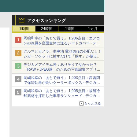
アクセスランキング
1時間
24時間
1週間
1カ月
岡嶋和幸の「あとで買う」 1,906点目：エアコ
ンの冷風を座面全体に送るシートカバー - デジ
カメ Watch
クルマとカメラ、車中泊 電池切れの心配なし！
シガーソケットに挿すだけで「探す」が使える
スマートタグ - デジカメ Watch
デジカメアイテム丼：ありそうでなかった？
「RAW＋JPEG派」のための写真編集アプリ
カメラデフォルトのJPEGを大切にする
岡嶋和幸の「あとで買う」 1,903点目：高密閉
「Filmator」
で保冷効果が高いクーラーボックス - デジカメ
Watch
岡嶋和幸の「あとで買う」 1,905点目：放射冷
却素材を採用した車用サンシェード - デジカメ
Watch
もっと見る