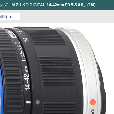
UIKO DIGITAL 14-42mm F3.5-5.6 II」
(1/6)
の画像