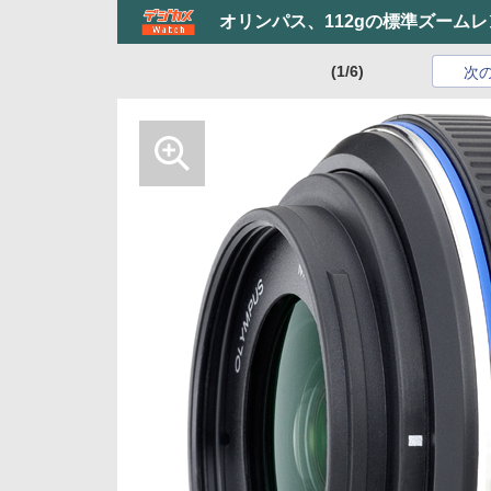
オリンパス、112gの標準ズームレンズ「M.Z
(1/6)
次