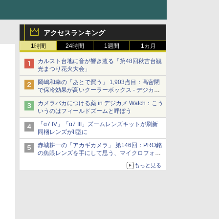
アクセスランキング
1時間
24時間
1週間
1カ月
カルスト台地に音が響き渡る「第48回秋吉台観
光まつり花火大会」
岡嶋和幸の「あとで買う」 1,903点目：高密閉
で保冷効果が高いクーラーボックス - デジカメ
Watch
カメラバカにつける薬 in デジカメ Watch：こう
いうのはフィールドズームと呼ぼう
「α7 IV」「α7 III」ズームレンズキットが刷新
同梱レンズがII型に
赤城耕一の「アカギカメラ」 第146回：PRO銘
の魚眼レンズを手にして思う、マイクロフォー
サーズへの期待と可能性
もっと見る