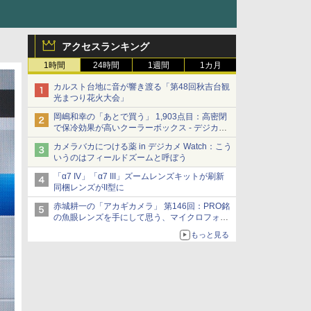
アクセスランキング
1時間
24時間
1週間
1カ月
カルスト台地に音が響き渡る「第48回秋吉台観
光まつり花火大会」
岡嶋和幸の「あとで買う」 1,903点目：高密閉
で保冷効果が高いクーラーボックス - デジカメ
Watch
カメラバカにつける薬 in デジカメ Watch：こう
いうのはフィールドズームと呼ぼう
「α7 IV」「α7 III」ズームレンズキットが刷新
同梱レンズがII型に
赤城耕一の「アカギカメラ」 第146回：PRO銘
の魚眼レンズを手にして思う、マイクロフォー
サーズへの期待と可能性
もっと見る