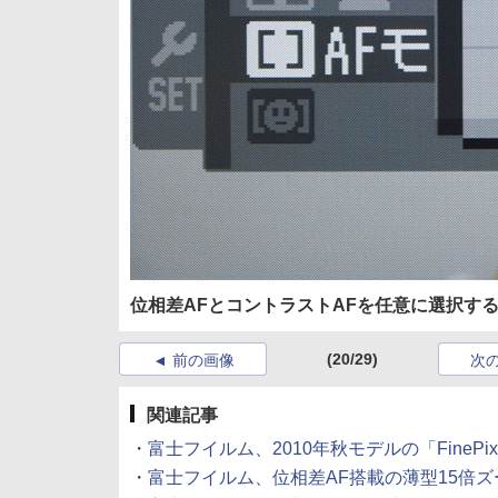
位相差AFとコントラストAFを任意に選択す
(20/29)
前の画像
次
関連記事
・
富士フイルム、2010年秋モデルの「FinePix」新
・
富士フイルム、位相差AF搭載の薄型15倍ズーム機「Fi