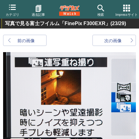
カテゴリ
過去記事
検索
Impressサイト
写真で見る富士フイルム「FinePix F300EXR」
(23/29)
前の画像
次の画像