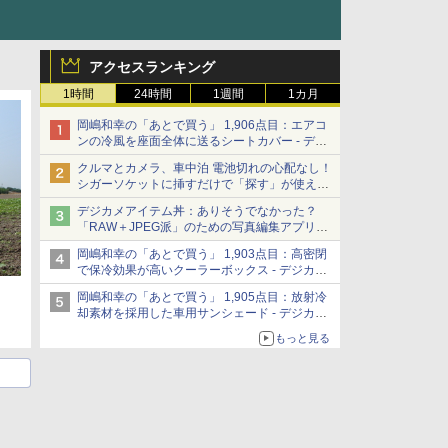
アクセスランキング
1時間
24時間
1週間
1カ月
岡嶋和幸の「あとで買う」 1,906点目：エアコ
ンの冷風を座面全体に送るシートカバー - デジ
カメ Watch
クルマとカメラ、車中泊 電池切れの心配なし！
シガーソケットに挿すだけで「探す」が使える
スマートタグ - デジカメ Watch
デジカメアイテム丼：ありそうでなかった？
「RAW＋JPEG派」のための写真編集アプリ
カメラデフォルトのJPEGを大切にする
岡嶋和幸の「あとで買う」 1,903点目：高密閉
「Filmator」
で保冷効果が高いクーラーボックス - デジカメ
Watch
岡嶋和幸の「あとで買う」 1,905点目：放射冷
却素材を採用した車用サンシェード - デジカメ
Watch
もっと見る