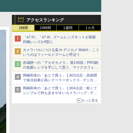
アクセスランキング
1時間
24時間
1週間
1カ月
「α7 IV」「α7 III」ズームレンズキットが刷新
同梱レンズがII型に
カメラバカにつける薬 in デジカメ Watch：こう
いうのはフィールドズームと呼ぼう
赤城耕一の「アカギカメラ」 第146回：PRO銘
の魚眼レンズを手にして思う、マイクロフォー
サーズへの期待と可能性
岡嶋和幸の「あとで買う」 1,903点目：高密閉
で保冷効果が高いクーラーボックス - デジカメ
Watch
岡嶋和幸の「あとで買う」 1,904点目：軽くて
シンプルで持ち歩きやすいカメラバッグ - デジ
カメ Watch
もっと見る