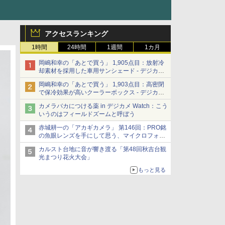
アクセスランキング
1時間
24時間
1週間
1カ月
岡嶋和幸の「あとで買う」 1,905点目：放射冷
却素材を採用した車用サンシェード - デジカメ
Watch
岡嶋和幸の「あとで買う」 1,903点目：高密閉
で保冷効果が高いクーラーボックス - デジカメ
Watch
カメラバカにつける薬 in デジカメ Watch：こう
いうのはフィールドズームと呼ぼう
赤城耕一の「アカギカメラ」 第146回：PRO銘
の魚眼レンズを手にして思う、マイクロフォー
サーズへの期待と可能性
カルスト台地に音が響き渡る「第48回秋吉台観
光まつり花火大会」
もっと見る