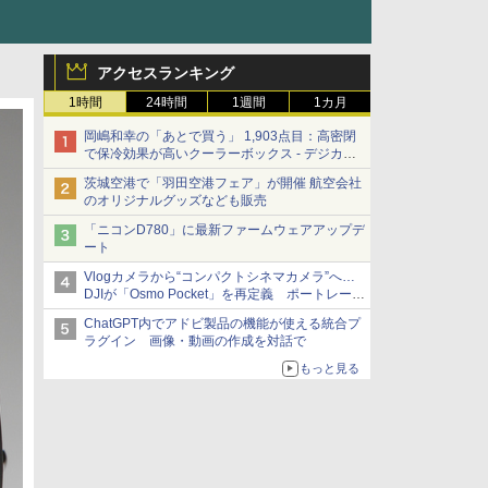
アクセスランキング
1時間
24時間
1週間
1カ月
岡嶋和幸の「あとで買う」 1,903点目：高密閉
で保冷効果が高いクーラーボックス - デジカメ
Watch
茨城空港で「羽田空港フェア」が開催 航空会社
のオリジナルグッズなども販売
「ニコンD780」に最新ファームウェアアップデ
ート
Vlogカメラから“コンパクトシネマカメラ”へ…
DJIが「Osmo Pocket」を再定義 ポートレート
重視の映像設計に
ChatGPT内でアドビ製品の機能が使える統合プ
ラグイン 画像・動画の作成を対話で
もっと見る