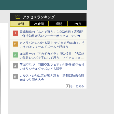
アクセスランキング
1時間
24時間
1週間
1カ月
岡嶋和幸の「あとで買う」 1,903点目：高密閉
で保冷効果が高いクーラーボックス - デジカメ
Watch
カメラバカにつける薬 in デジカメ Watch：こう
いうのはフィールドズームと呼ぼう
赤城耕一の「アカギカメラ」 第146回：PRO銘
の魚眼レンズを手にして思う、マイクロフォー
サーズへの期待と可能性
茨城空港で「羽田空港フェア」が開催 航空会社
のオリジナルグッズなども販売
カルスト台地に音が響き渡る「第48回秋吉台観
光まつり花火大会」
もっと見る