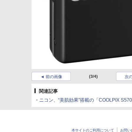
(3/4)
前の画像
次
関連記事
・
ニコン、“美肌効果”搭載の「COOLPIX S570」 (
本サイトのご利用について
お問い