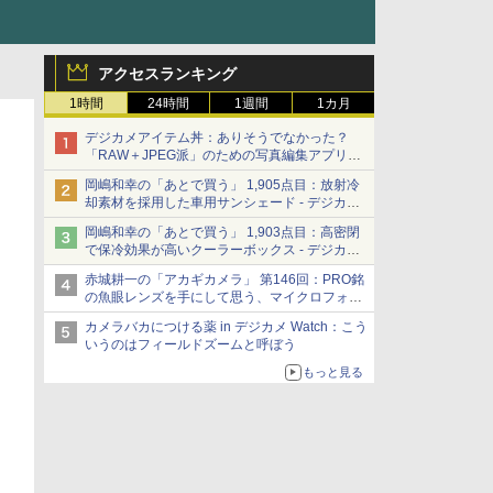
アクセスランキング
1時間
24時間
1週間
1カ月
デジカメアイテム丼：ありそうでなかった？
「RAW＋JPEG派」のための写真編集アプリ
カメラデフォルトのJPEGを大切にする
岡嶋和幸の「あとで買う」 1,905点目：放射冷
「Filmator」
却素材を採用した車用サンシェード - デジカメ
Watch
岡嶋和幸の「あとで買う」 1,903点目：高密閉
で保冷効果が高いクーラーボックス - デジカメ
Watch
赤城耕一の「アカギカメラ」 第146回：PRO銘
の魚眼レンズを手にして思う、マイクロフォー
サーズへの期待と可能性
カメラバカにつける薬 in デジカメ Watch：こう
いうのはフィールドズームと呼ぼう
もっと見る