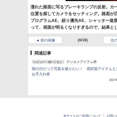
濡れた路面に写るブレーキランプの反射。カ
位置を探してカメラをセッティング。路面が
プログラムAE、絞り優先AE、シャッター速
って、画面が明るくなりすぎるので、結果と
(6/18)
前の画像
次
関連記事
デジカメアイテム丼
レビュー・使いこなし
雨の日だって写真を撮りたい！ 雨対策アイテムと
お手入れ術
201
本サイトのご利用について
お問い