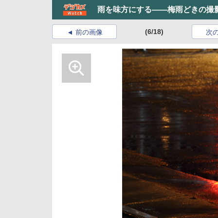
雨を味方にする――梅雨どきの撮
(6/18)
前の画像
次