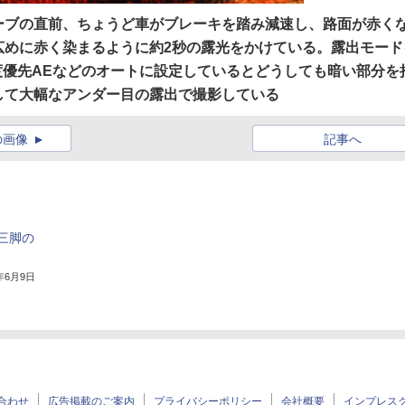
ーブの直前、ちょうど車がブレーキを踏み減速し、路面が赤く
広めに赤く染まるように約2秒の露光をかけている。露出モード
度優先AEなどのオートに設定しているとどうしても暗い部分を
して大幅なアンダー目の露出で撮影している
の画像
記事へ
三脚の
7年6月9日
合わせ
広告掲載のご案内
プライバシーポリシー
会社概要
インプレス