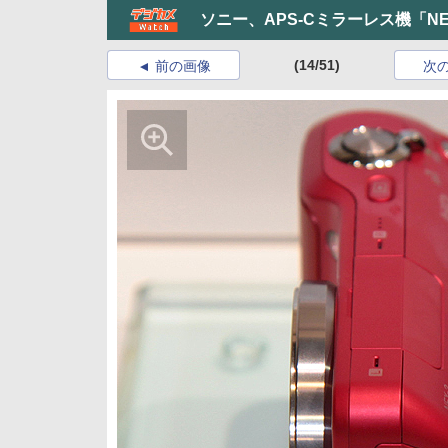
ソニー、APS-Cミラーレス機「N
(14/51)
前の画像
次