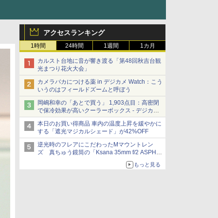
アクセスランキング
1時間
24時間
1週間
1カ月
カルスト台地に音が響き渡る「第48回秋吉台観
光まつり花火大会」
カメラバカにつける薬 in デジカメ Watch：こう
いうのはフィールドズームと呼ぼう
岡嶋和幸の「あとで買う」 1,903点目：高密閉
で保冷効果が高いクーラーボックス - デジカメ
Watch
本日のお買い得商品 車内の温度上昇を緩やかに
する「遮光マジカルシェード」が42%OFF
逆光時のフレアにこだわったMマウントレン
ズ 真ちゅう鏡筒の「Ksana 35mm f/2 ASPH.
シルバークローム」
もっと見る