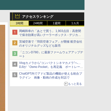
アクセスランキング
1時間
24時間
1週間
1カ月
岡嶋和幸の「あとで買う」 1,903点目：高密閉
で保冷効果が高いクーラーボックス - デジカメ
Watch
茨城空港で「羽田空港フェア」が開催 航空会社
のオリジナルグッズなども販売
「ニコンD780」に最新ファームウェアアップデ
ート
Vlogカメラから“コンパクトシネマカメラ”へ…
DJIが「Osmo Pocket」を再定義 ポートレート
重視の映像設計に
ChatGPT内でアドビ製品の機能が使える統合プ
ラグイン 画像・動画の作成を対話で
もっと見る