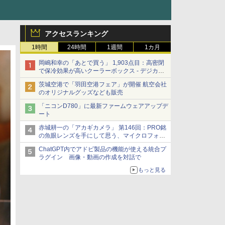
アクセスランキング
1時間
24時間
1週間
1カ月
岡嶋和幸の「あとで買う」 1,903点目：高密閉
で保冷効果が高いクーラーボックス - デジカメ
Watch
茨城空港で「羽田空港フェア」が開催 航空会社
のオリジナルグッズなども販売
「ニコンD780」に最新ファームウェアアップデ
ート
赤城耕一の「アカギカメラ」 第146回：PRO銘
の魚眼レンズを手にして思う、マイクロフォー
サーズへの期待と可能性
ChatGPT内でアドビ製品の機能が使える統合プ
ラグイン 画像・動画の作成を対話で
もっと見る