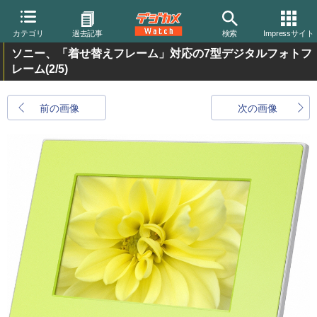
カテゴリ
過去記事
検索
Impressサイト
ソニー、「着せ替えフレーム」対応の7型デジタルフォトフ
レーム
(2/5)
前の画像
次の画像