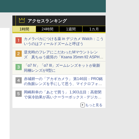
アクセスランキング
1時間
24時間
1週間
1カ月
カメラバカにつける薬 in デジカメ Watch：こう
いうのはフィールドズームと呼ぼう
逆光時のフレアにこだわったMマウントレン
ズ 真ちゅう鏡筒の「Ksana 35mm f/2 ASPH.
シルバークローム」
「α7 IV」「α7 III」ズームレンズキットが刷新
同梱レンズがII型に
赤城耕一の「アカギカメラ」 第146回：PRO銘
の魚眼レンズを手にして思う、マイクロフォー
サーズへの期待と可能性
岡嶋和幸の「あとで買う」 1,903点目：高密閉
で保冷効果が高いクーラーボックス - デジカメ
Watch
もっと見る