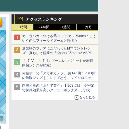
アクセスランキング
1時間
24時間
1週間
1カ月
カメラバカにつける薬 in デジカメ Watch：こう
いうのはフィールドズームと呼ぼう
逆光時のフレアにこだわったMマウントレン
ズ 真ちゅう鏡筒の「Ksana 35mm f/2 ASPH.
シルバークローム」
「α7 IV」「α7 III」ズームレンズキットが刷新
同梱レンズがII型に
赤城耕一の「アカギカメラ」 第146回：PRO銘
の魚眼レンズを手にして思う、マイクロフォー
サーズへの期待と可能性
岡嶋和幸の「あとで買う」 1,903点目：高密閉
で保冷効果が高いクーラーボックス - デジカメ
Watch
もっと見る