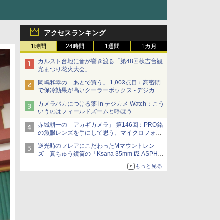
アクセスランキング
1時間
24時間
1週間
1カ月
カルスト台地に音が響き渡る「第48回秋吉台観
光まつり花火大会」
岡嶋和幸の「あとで買う」 1,903点目：高密閉
で保冷効果が高いクーラーボックス - デジカメ
Watch
カメラバカにつける薬 in デジカメ Watch：こう
いうのはフィールドズームと呼ぼう
赤城耕一の「アカギカメラ」 第146回：PRO銘
の魚眼レンズを手にして思う、マイクロフォー
サーズへの期待と可能性
逆光時のフレアにこだわったMマウントレン
ズ 真ちゅう鏡筒の「Ksana 35mm f/2 ASPH.
シルバークローム」
もっと見る