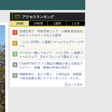
アクセスランキング
1時間
24時間
1週間
1カ月
茨城空港で「羽田空港フェア」が開催 航空会社
のオリジナルグッズなども販売
「ニコンD780」に最新ファームウェアアップデ
ート
デジタル一眼レフカメラ「ニコンD6」に最新フ
ァームウェア Dタイプレンズで露出アンダー
になる現象の修正など
ChatGPT内でアドビ製品の機能が使える統合プ
ラグイン 画像・動画の作成を対話で
岡嶋和幸の「あとで買う」 1,903点目：高密閉
で保冷効果が高いクーラーボックス - デジカメ
Watch
もっと見る