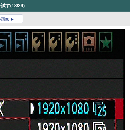
を試す
(18/29)
の画像