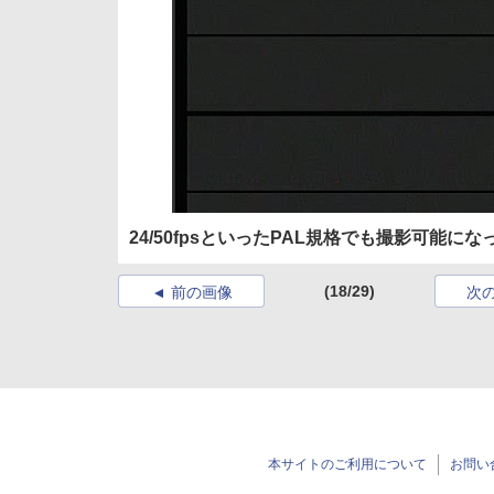
24/50fpsといったPAL規格でも撮影可能にな
(18/29)
前の画像
次
本サイトのご利用について
お問い