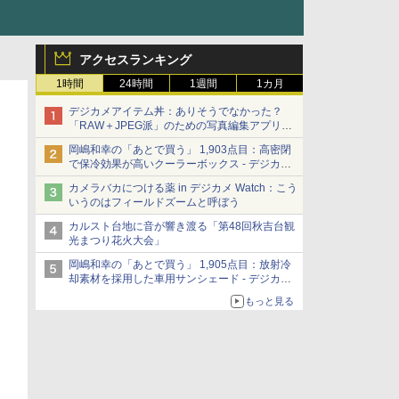
アクセスランキング
1時間
24時間
1週間
1カ月
デジカメアイテム丼：ありそうでなかった？
「RAW＋JPEG派」のための写真編集アプリ
カメラデフォルトのJPEGを大切にする
岡嶋和幸の「あとで買う」 1,903点目：高密閉
「Filmator」
で保冷効果が高いクーラーボックス - デジカメ
Watch
カメラバカにつける薬 in デジカメ Watch：こう
いうのはフィールドズームと呼ぼう
カルスト台地に音が響き渡る「第48回秋吉台観
光まつり花火大会」
岡嶋和幸の「あとで買う」 1,905点目：放射冷
却素材を採用した車用サンシェード - デジカメ
Watch
もっと見る