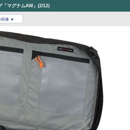
グ「マグナムAW」
(2/12)
の画像