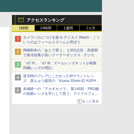
アクセスランキング
1時間
24時間
1週間
1カ月
カメラバカにつける薬 in デジカメ Watch：こう
いうのはフィールドズームと呼ぼう
岡嶋和幸の「あとで買う」 1,903点目：高密閉
で保冷効果が高いクーラーボックス - デジカメ
Watch
「α7 IV」「α7 III」ズームレンズキットが刷新
同梱レンズがII型に
逆光時のフレアにこだわったMマウントレン
ズ 真ちゅう鏡筒の「Ksana 35mm f/2 ASPH.
シルバークローム」
赤城耕一の「アカギカメラ」 第146回：PRO銘
の魚眼レンズを手にして思う、マイクロフォー
サーズへの期待と可能性
もっと見る