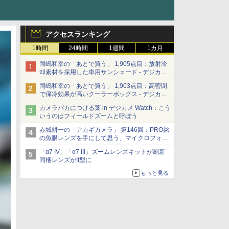
アクセスランキング
1時間
24時間
1週間
1カ月
岡嶋和幸の「あとで買う」 1,905点目：放射冷
却素材を採用した車用サンシェード - デジカメ
Watch
岡嶋和幸の「あとで買う」 1,903点目：高密閉
で保冷効果が高いクーラーボックス - デジカメ
Watch
カメラバカにつける薬 in デジカメ Watch：こう
いうのはフィールドズームと呼ぼう
赤城耕一の「アカギカメラ」 第146回：PRO銘
の魚眼レンズを手にして思う、マイクロフォー
サーズへの期待と可能性
「α7 IV」「α7 III」ズームレンズキットが刷新
同梱レンズがII型に
もっと見る