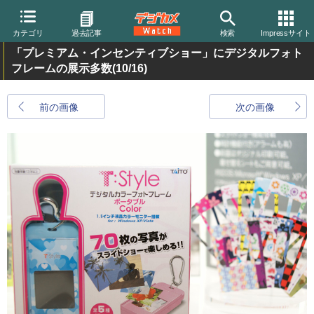
カテゴリ
過去記事
検索
Impressサイト
「プレミアム・インセンティブショー」にデジタルフォト
フレームの展示多数
(10/16)
前の画像
次の画像