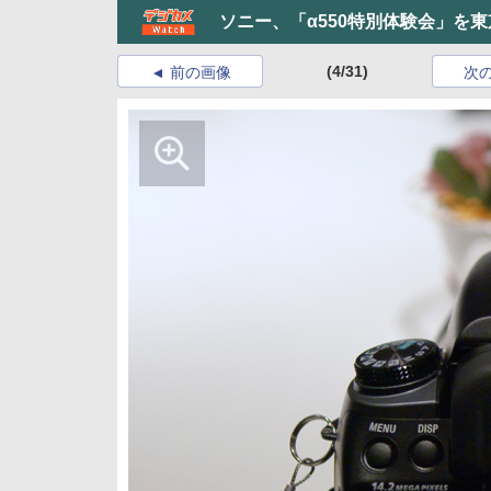
ソニー、「α550特別体験会」を
(4/31)
前の画像
次