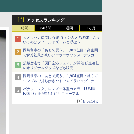
アクセスランキング
1時間
24時間
1週間
1カ月
カメラバカにつける薬 in デジカメ Watch：こう
いうのはフィールドズームと呼ぼう
岡嶋和幸の「あとで買う」 1,903点目：高密閉
で保冷効果が高いクーラーボックス - デジカメ
Watch
茨城空港で「羽田空港フェア」が開催 航空会社
のオリジナルグッズなども販売
岡嶋和幸の「あとで買う」 1,904点目：軽くて
シンプルで持ち歩きやすいカメラバッグ - デジ
カメ Watch
パナソニック、レンズ一体型カメラ「LUMIX
FZ85D」を7年ぶりにリニューアル
もっと見る