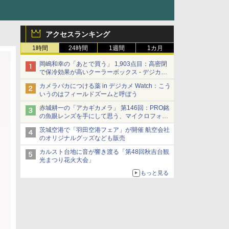
アクセスランキング
1時間
24時間
1週間
1カ月
岡嶋和幸の「あとで買う」 1,903点目：高密閉
で保冷効果が高いクーラーボックス - デジカメ
Watch
カメラバカにつける薬 in デジカメ Watch：こう
いうのはフィールドズームと呼ぼう
赤城耕一の「アカギカメラ」 第146回：PRO銘
の魚眼レンズを手にして思う、マイクロフォー
サーズへの期待と可能性
茨城空港で「羽田空港フェア」が開催 航空会社
のオリジナルグッズなども販売
カルスト台地に音が響き渡る「第48回秋吉台観
光まつり花火大会」
もっと見る