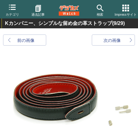
カテゴリ
過去記事
検索
Impressサイト
Kカンパニー、シンプルな留め金の革ストラップ
(9/29)
前の画像
次の画像