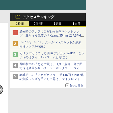
アクセスランキング
1時間
24時間
1週間
1カ月
逆光時のフレアにこだわったMマウントレン
ズ 真ちゅう鏡筒の「Ksana 35mm f/2 ASPH.
シルバークローム」
「α7 IV」「α7 III」ズームレンズキットが刷新
同梱レンズがII型に
カメラバカにつける薬 in デジカメ Watch：こう
いうのはフィールドズームと呼ぼう
岡嶋和幸の「あとで買う」 1,903点目：高密閉
で保冷効果が高いクーラーボックス - デジカメ
Watch
赤城耕一の「アカギカメラ」 第146回：PRO銘
の魚眼レンズを手にして思う、マイクロフォー
サーズへの期待と可能性
もっと見る