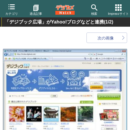
カテゴリ
過去記事
検索
Impressサイト
「デジブック広場」がYahoo!ブログなどと連携
(1/2)
次の画像