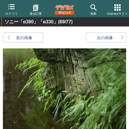
カテゴリ
過去記事
検索
Impressサイト
ソニー「α380」「α330」
(69/77)
前の画像
次の画像