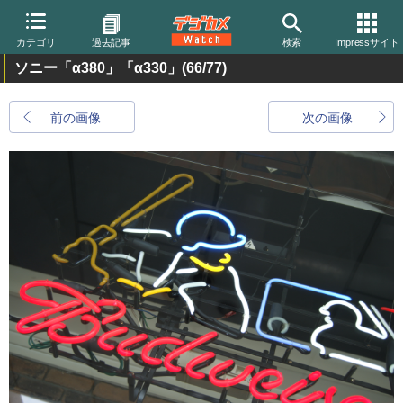
カテゴリ
過去記事
検索
Impressサイト
ソニー「α380」「α330」
(66/77)
前の画像
次の画像