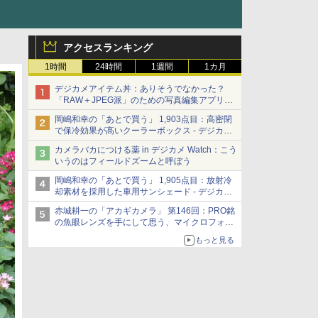
アクセスランキング
1時間
24時間
1週間
1カ月
デジカメアイテム丼：ありそうでなかった？
「RAW＋JPEG派」のための写真編集アプリ
カメラデフォルトのJPEGを大切にする
岡嶋和幸の「あとで買う」 1,903点目：高密閉
「Filmator」
で保冷効果が高いクーラーボックス - デジカメ
Watch
カメラバカにつける薬 in デジカメ Watch：こう
いうのはフィールドズームと呼ぼう
岡嶋和幸の「あとで買う」 1,905点目：放射冷
却素材を採用した車用サンシェード - デジカメ
Watch
赤城耕一の「アカギカメラ」 第146回：PRO銘
の魚眼レンズを手にして思う、マイクロフォー
サーズへの期待と可能性
もっと見る