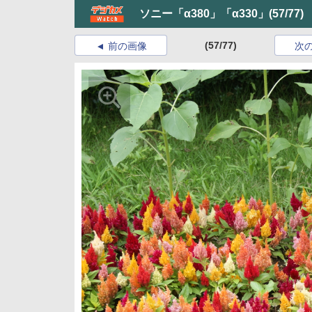
ソニー「α380」「α330」
(57/77)
(57/77)
前の画像
次