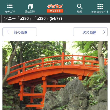
カテゴリ
過去記事
検索
Impressサイト
ソニー「α380」「α330」
(54/77)
前の画像
次の画像