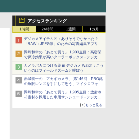
アクセスランキング
1時間
24時間
1週間
1カ月
デジカメアイテム丼：ありそうでなかった？
「RAW＋JPEG派」のための写真編集アプリ
カメラデフォルトのJPEGを大切にする
岡嶋和幸の「あとで買う」 1,903点目：高密閉
「Filmator」
で保冷効果が高いクーラーボックス - デジカメ
Watch
カメラバカにつける薬 in デジカメ Watch：こう
いうのはフィールドズームと呼ぼう
赤城耕一の「アカギカメラ」 第146回：PRO銘
の魚眼レンズを手にして思う、マイクロフォー
サーズへの期待と可能性
岡嶋和幸の「あとで買う」 1,905点目：放射冷
却素材を採用した車用サンシェード - デジカメ
Watch
もっと見る