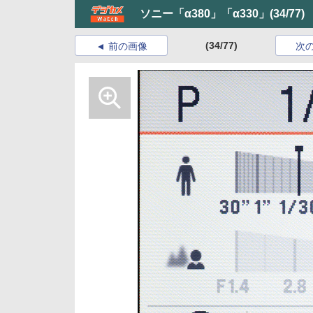
ソニー「α380」「α330」
(34/77)
(34/77)
前の画像
次