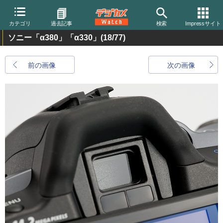
カテゴリ
過去記事
検索
Impressサイト
ソニー「α380」「α330」
(18/77)
前の画像
次の画像